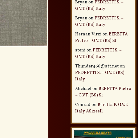
Bryan
on
PEDRETTI S. –
G.V.T. (BS) Italy
Bryan
on
PEDRETTI S. –
G.V.T. (BS) Italy
Hernan Virzi
on
BERETTA
Pietro – G.V.T. (BS) S1
steni
on
PEDRETTI S. –
G.V.T. (BS) Italy
Thunder466@att.net
on
PEDRETTI S. – G.V.T. (BS)
Italy
Michael
on
BERETTA Pietro
– G.V.T. (BS) S1
Conrad
on
Beretta P. G.V.T.
Italy AS12eell