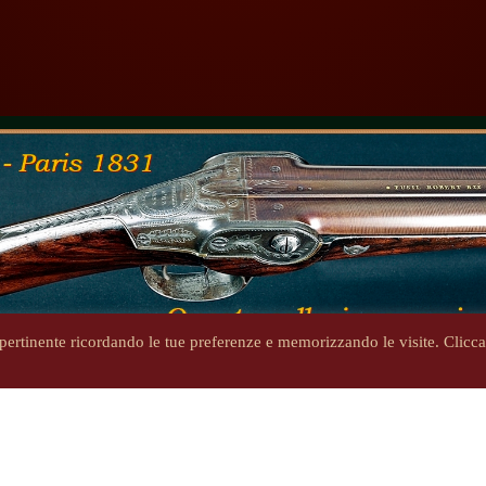
ù pertinente ricordando le tue preferenze e memorizzando le visite. Clicc
Copyright 2014-2026 - steniron.com - Tutti i diritti riservati
Privacy Policy
-
Informativa cookie
ritti d'autore e i marchi pubblicati sono di proprietà dei rispettivi p