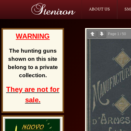
ABOUT US
SM
Page
1
/
50
WARNING
The hunting guns
shown on this site
belong to a private
collection.
They are not for
sale.