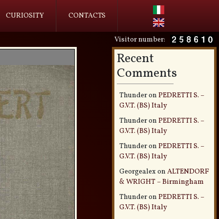
CURIOSITY
CONTACTS
Visitor number:
Recent
Comments
Thunder
on
PEDRETTI S. –
G.V.T. (BS) Italy
Thunder
on
PEDRETTI S. –
G.V.T. (BS) Italy
Thunder
on
PEDRETTI S. –
G.V.T. (BS) Italy
Georgealex
on
ALTENDORF
& WRIGHT – Birmingham
Thunder
on
PEDRETTI S. –
G.V.T. (BS) Italy