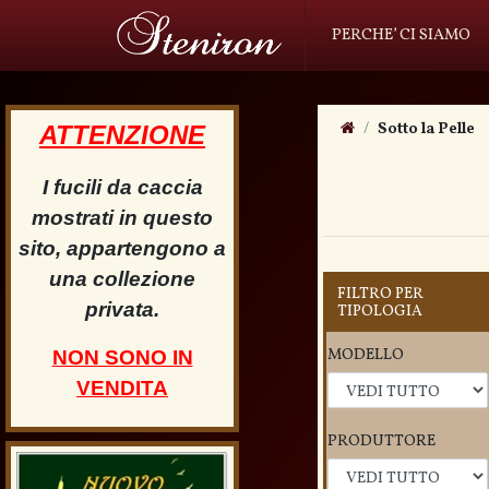
PERCHE’ CI SIAMO
Sotto la Pelle
ATTENZIONE
I fucili da caccia
mostrati in questo
sito, appartengono a
una collezione
FILTRO PER
privata.
TIPOLOGIA
MODELLO
NON SONO IN
VENDITA
PRODUTTORE