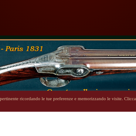
ù pertinente ricordando le tue preferenze e memorizzando le visite. Clicc
Copyright 2014-2026 - steniron.com - Tutti i diritti riservati
Privacy Policy
-
Informativa cookie
ritti d'autore e i marchi pubblicati sono di proprietà dei rispettivi p