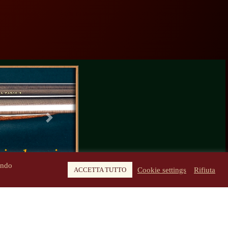
Next
ando
Cookie settings
Rifiuta
ACCETTA TUTTO
roprietari.