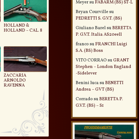
Meyer
su
FABARM (BS) ST-L
Bryan Courville
su
PEDRETTI S. G.V.T. (BS)
HOLLAND &
Giuliano Barel
su
BERETTA
HOLLAND – CAL. 8
P. G.V.T. Italia AS20eell
franco
su
FRANCHI Luigi
S.A. (BS) Boss
VITO CORRAO
su
GRANT
Stephen – London England
-Sidelever
ZACCARIA
ARNOLDO
Benini luca
su
BENETTI
RAVENNA
Andrea – GVT (BS)
Corrado
su
BERETTA P.
G.V.T. (BS) – S1