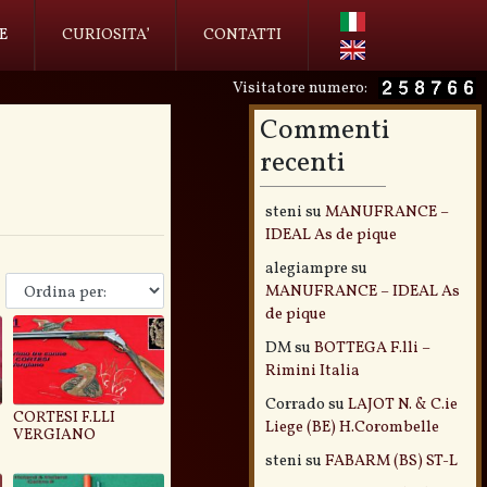
E
CURIOSITA’
CONTATTI
Visitatore numero:
Commenti
recenti
steni
su
MANUFRANCE –
IDEAL As de pique
alegiampre
su
MANUFRANCE – IDEAL As
de pique
DM
su
BOTTEGA F.lli –
Rimini Italia
Corrado
su
LAJOT N. & C.ie
CORTESI F.LLI
Liege (BE) H.Corombelle
VERGIANO
steni
su
FABARM (BS) ST-L