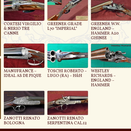
CORTESI VIRGILIO
GREENER GRADE
GREENER W.W.
& NERIO TRE
L70 “IMPERIAL”
ENGLAND –
CANNE
HAMMER A20
GHINEE
MANUFRANCE –
TOSCHI ROBERTO –
WESTLEY
IDEAL AS DE PIQUE
LUGO (RA) – H&H
RICHARDS –
ENGLAND –
HAMMER
ZANOTTI RENATO
ZANOTTI RENATO
BOLOGNA
SERPENTINA CAL.12