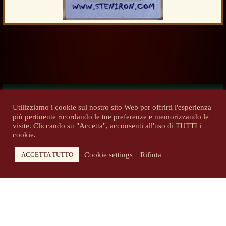
Utilizziamo i cookie sul nostro sito Web per offrirti l'esperienza
più pertinente ricordando le tue preferenze e memorizzando le
Previous
Next
visite. Cliccando su "Accetta", acconsenti all'uso di TUTTI i
cookie.
Cookie settings
Rifiuta
ACCETTA TUTTO
Copyright 2014-2026 - steniron.com - Tutti i diritti riservati
Privacy Policy
-
Informativa cookie
Tutti i diritti d'autore e i marchi pubblicati sono di proprietà dei
rispettivi proprietari.