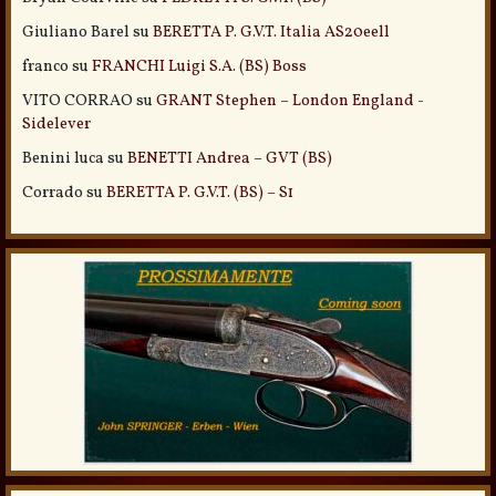
Giuliano Barel
su
BERETTA P. G.V.T. Italia AS20eell
franco
su
FRANCHI Luigi S.A. (BS) Boss
VITO CORRAO
su
GRANT Stephen – London England -
Sidelever
Benini luca
su
BENETTI Andrea – GVT (BS)
Corrado
su
BERETTA P. G.V.T. (BS) – S1