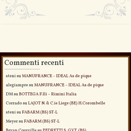
Commenti recenti
steni
su
MANUFRANCE – IDEAL As de pique
alegiampre
su
MANUFRANCE – IDEAL As de pique
DM
su
BOTTEGA F.lli – Rimini Italia
Corrado
su
LAJOT N. & C.ie Liege (BE) H.Corombelle
steni
su
FABARM (BS) ST-L
Meyer
su
FABARM (BS) ST-L
Bryan Courville
su
PEDRETTI S. G.V.T. (BS)