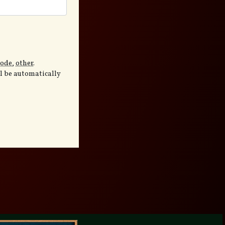
code
,
other
.
ll be automatically