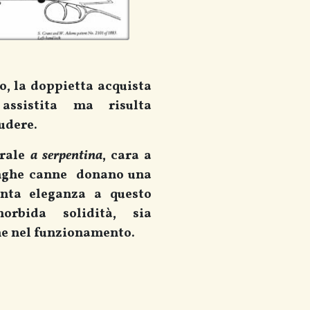
o, la doppietta acquista
assistita ma risulta
udere.
erale
a serpentina
, cara a
unghe canne donano una
inta eleganza a questo
orbida solidità, sia
he nel funzionamento.