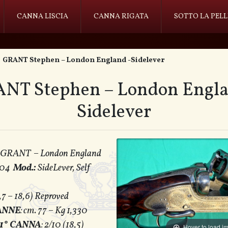
CANNA LISCIA
CANNA RIGATA
SOTTO LA PELL
GRANT Stephen – London England -Sidelever
NT Stephen – London Engla
Sidelever
en GRANT – London England
604
Mod.:
SideLever, Self
8,7 – 18,6) Reproved
ANNE
: cm. 77 – Kg 1,330
1° CANNA
: 2/10 (18,5)
Hover to load i