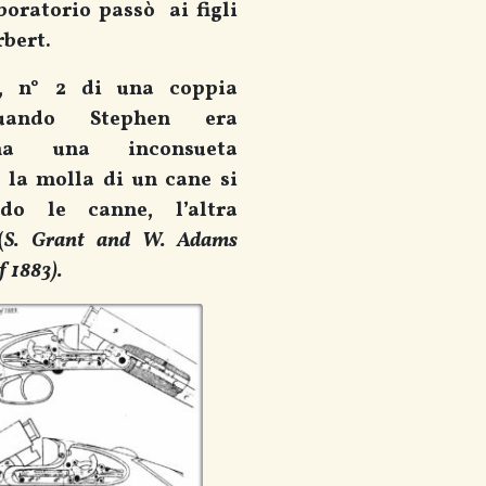
aboratorio passò ai figli
bert.
, n° 2 di una coppia
quando Stephen era
ha una inconsueta
: la molla di un cane si
do le canne, l’altra
(
S. Grant and W. Adams
f 1883).