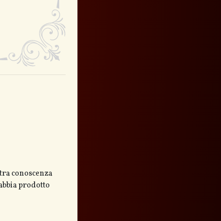
stra conoscenza
 abbia prodotto