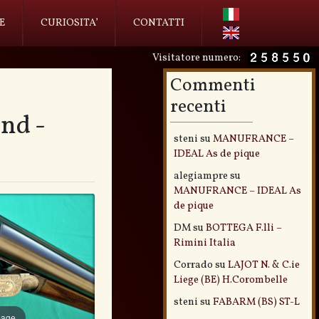
E
CURIOSITA’
CONTATTI
Visitatore numero:
Commenti
recenti
nd -
steni
su
MANUFRANCE –
IDEAL As de pique
alegiampre
su
MANUFRANCE – IDEAL As
de pique
DM
su
BOTTEGA F.lli –
Rimini Italia
Corrado
su
LAJOT N. & C.ie
Liege (BE) H.Corombelle
steni
su
FABARM (BS) ST-L
mage