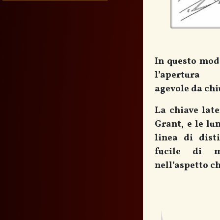
In questo mod
l’apertura 
agevole da chi
La chiave lat
Grant, e le l
linea di dist
fucile di m
nell’aspetto c