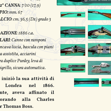
2° CANNA
: 7/10 (17,9)
PIO:
mm. 67
ALCIO
: cm. 36,5 (Dx) grado 3
CAZIONE
: 1886 c.a.
LARI
: Canne con ramponi
oncava liscia, bascula con piani
 assistita, acciarini
ra duplice Purdey, leva di
bigrillo, sicura automatica.
iniziò la sua attività di
 Londra nel 1866.
nte, aveva affinato il
vorando alla Charles
er Thomas Boss.