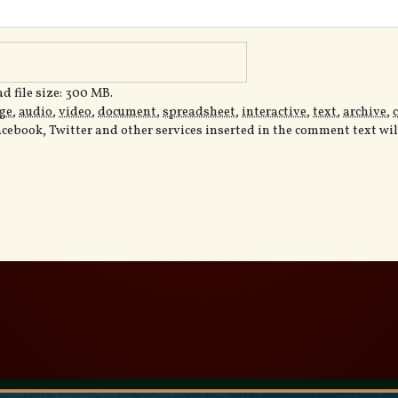
 file size: 300 MB.
ge
,
audio
,
video
,
document
,
spreadsheet
,
interactive
,
text
,
archive
,
acebook, Twitter and other services inserted in the comment text wi