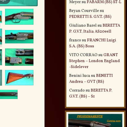
Meyer
su
FABARM (BS) ST-L
Bryan Courville
su
PEDRETTI S. G.V.T. (BS)
Giuliano Barel
su
BERETTA
P. G.V.T. Italia AS20eell
franco
su
FRANCHI Luigi
S.A. (BS) Boss
VITO CORRAO
su
GRANT
Stephen – London England
-Sidelever
Benini luca
su
BENETTI
Andrea – GVT (BS)
Corrado
su
BERETTA P.
G.V.T. (BS) – S1