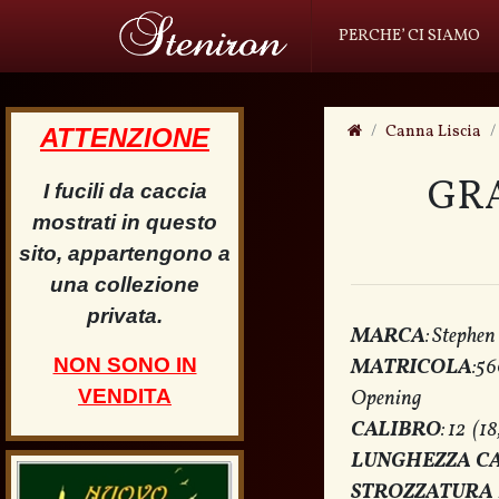
PERCHE’ CI SIAMO
Canna Liscia
ATTENZIONE
GRA
I fucili da caccia
mostrati in questo
sito, appartengono a
una collezione
privata.
MARCA
: Steph
NON SONO IN
MATRICOLA
:5
VENDITA
Opening
CALIBRO
: 12 (1
LUNGHEZZA C
STROZZATURA 