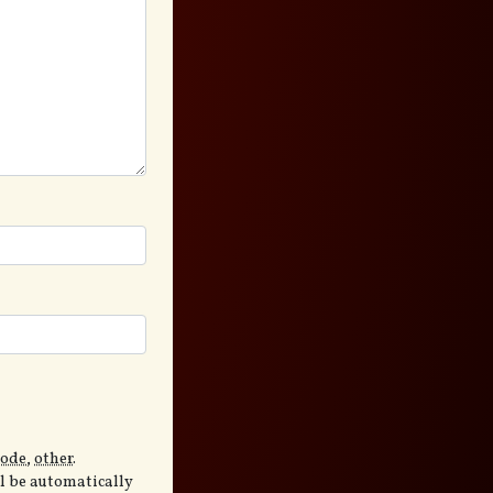
code
,
other
.
ll be automatically