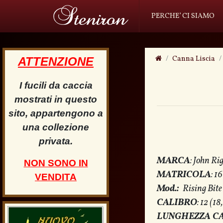
PERCHE’ CI SIAMO
Canna Liscia
ATTENZIONE
I fucili da caccia
mostrati in questo
sito, appartengono a
una collezione
privata.
MARCA
: John Ri
NON SONO IN
MATRICOLA
: 1
VENDITA
Mod.:
Rising Bite
CALIBRO
: 12 (1
LUNGHEZZA C