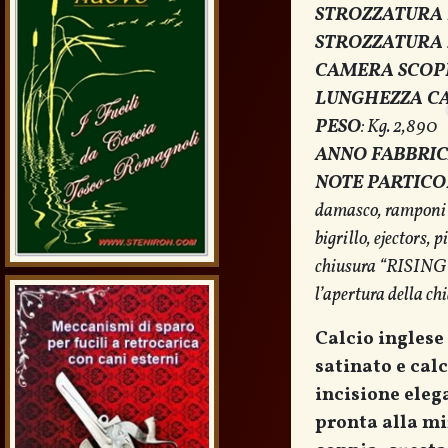
STROZZATURA 
STROZZATURA 
CAMERA SCOP
LUNGHEZZA C
PESO
: Kg. 2,890
ANNO FABBRI
NOTE PARTICO
damasco, ramponi s
bigrillo, ejectors,
chiusura “RISING 
l’apertura della ch
Calcio inglese
satinato e cal
incisione eleg
pronta alla mi