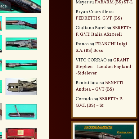
Meyer
su
FABARM (BS) ST-L
mage
Bryan Courville
su
PEDRETTI S. G.V.T. (BS)
Giuliano Barel
su
BERETTA
P. G.V.T. Italia AS20eell
franco
su
FRANCHI Luigi
S.A. (BS) Boss
VITO CORRAO
su
GRANT
Stephen – London England
-Sidelever
Benini luca
su
BENETTI
Andrea – GVT (BS)
Corrado
su
BERETTA P.
G.V.T. (BS) – S1