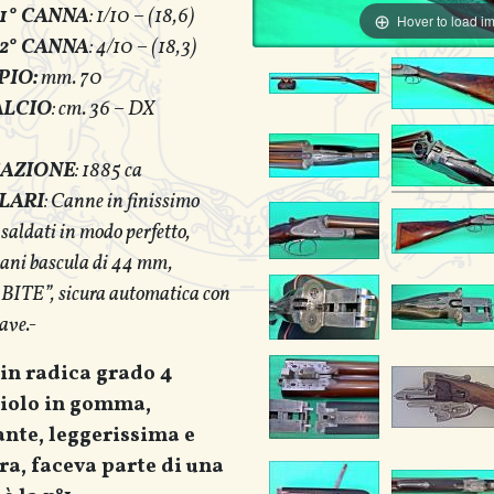
1° CANNA
: 1/10 – (18,6)
Hover to load i
2° CANNA
: 4/10 – (18,3)
PIO:
mm. 70
ALCIO
: cm. 36 – DX
CAZIONE
: 1885 ca
LARI
: Canne in finissimo
aldati in modo perfetto,
 piani bascula di 44 mm,
BITE”, sicura automatica con
iave.-
 in radica grado 4
ciolo in gomma,
ante, leggerissima e
ra, faceva parte di una