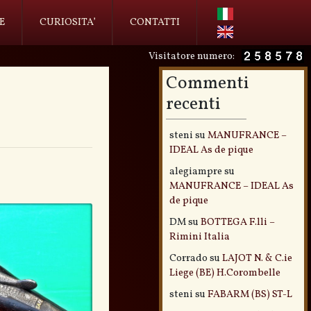
E
CURIOSITA’
CONTATTI
Visitatore numero:
Commenti
recenti
steni
su
MANUFRANCE –
IDEAL As de pique
alegiampre
su
MANUFRANCE – IDEAL As
de pique
DM
su
BOTTEGA F.lli –
Rimini Italia
Corrado
su
LAJOT N. & C.ie
Liege (BE) H.Corombelle
steni
su
FABARM (BS) ST-L