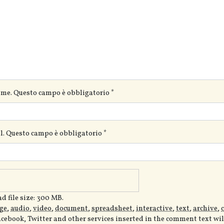
ame. Questo campo è obbligatorio
*
ail. Questo campo è obbligatorio
*
 file size: 300 MB.
ge
,
audio
,
video
,
document
,
spreadsheet
,
interactive
,
text
,
archive
,
acebook, Twitter and other services inserted in the comment text wi