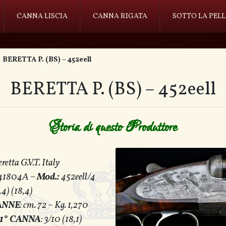
CANNA LISCIA
CANNA RIGATA
SOTTO LA PELL
BERETTA P. (BS) – 452eell
BERETTA P. (BS) – 452eell
Storia di questo Produttore
eretta G.V.T. Italy
A41804A –
Mod.:
452eell/4
8,4) (18,4)
ANNE
: cm. 72 – Kg. 1,270
1° CANNA
: 3/10 (18,1)