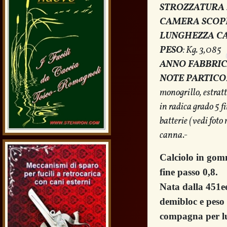
STROZZATURA 
CAMERA SCOP
LUNGHEZZA C
PESO
: Kg. 3,085
ANNO FABBRI
NOTE PARTICO
monogrillo, estratt
in radica grado 5 fi
batterie (vedi foto 
canna.-
Calciolo in gom
fine passo 0,8.
Nata dalla 451ee
demibloc e peso
compagna per lu