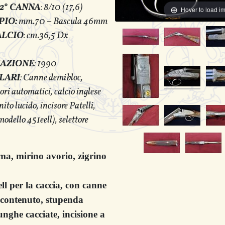
2° CANNA
: 8/10 (17,6)
Hover to load i
PIO:
mm.70 – Bascula 46mm
ALCIO
: cm.36,5 Dx
CAZIONE
: 1990
LARI
: Canne demibloc,
ori automatici, calcio inglese
nito lucido,
incisore Patelli,
modello 451eell), selettore
ma, mirino avorio, zigrino
ll per la caccia, con canne
 contenuto, stupenda
nghe cacciate, incisione a