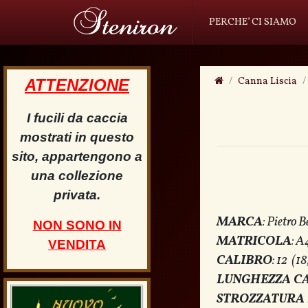
PERCHE’ CI SIAMO
Canna Liscia
ATTENZIONE
I fucili da caccia
mostrati in questo
sito, appartengono a
una collezione
privata.
MARCA
: Pietro B
NON SONO IN
MATRICOLA
: 
VENDITA
CALIBRO
: 12 (1
LUNGHEZZA C
STROZZATURA 