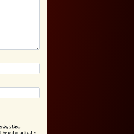
code
,
other
.
ll be automatically