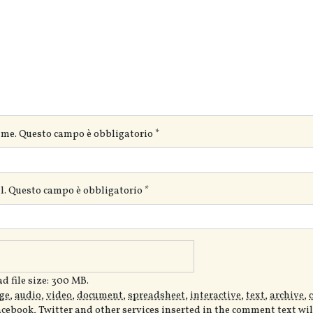
ame. Questo campo è obbligatorio
*
ail. Questo campo è obbligatorio
*
 file size: 300 MB.
ge
,
audio
,
video
,
document
,
spreadsheet
,
interactive
,
text
,
archive
,
acebook, Twitter and other services inserted in the comment text wi