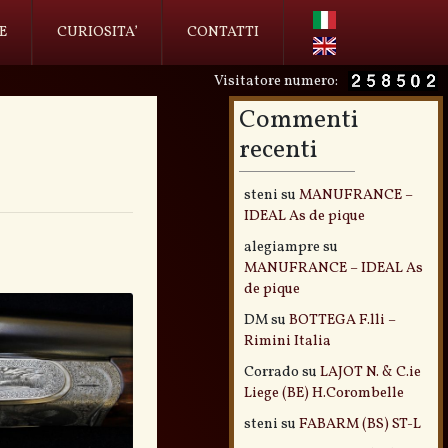
E
CURIOSITA’
CONTATTI
Visitatore numero:
Commenti
recenti
steni
su
MANUFRANCE –
IDEAL As de pique
alegiampre
su
MANUFRANCE – IDEAL As
de pique
DM
su
BOTTEGA F.lli –
Rimini Italia
Corrado
su
LAJOT N. & C.ie
Liege (BE) H.Corombelle
steni
su
FABARM (BS) ST-L