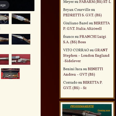
Meyer
su
FABARM (BS) ST-L
mage
Bryan Courville
su
PEDRETTI S. G.V.T. (BS)
Giuliano Barel
su
BERETTA
P. G.V.T. Italia AS20eell
franco
su
FRANCHI Luigi
S.A. (BS) Boss
VITO CORRAO
su
GRANT
Stephen – London England
-Sidelever
Benini luca
su
BENETTI
Andrea – GVT (BS)
Corrado
su
BERETTA P.
G.V.T. (BS) – S1