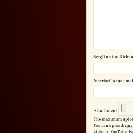
Scegli un tuo Nickn
Inserisci la tua em
Attachment
The maximum upload
You can upload:
ima
Links to YouTube, F